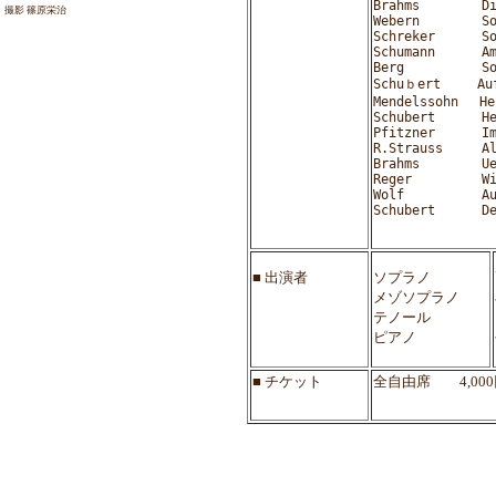
Brahms        D
撮影 篠原栄治
Webern        S
Schreker      S
Schumann      A
Berg          S
Schuｂert 　  Auf
Mendelssohn　 H
Schubert      H
Pfitzner      I
R.Strauss     A
Brahms        U
Reger         W
Wolf          A
Schubert      D
■ 出演者
ソプラノ
メゾソプラノ
テノール
ピアノ
■ チケット
全自由席 4,