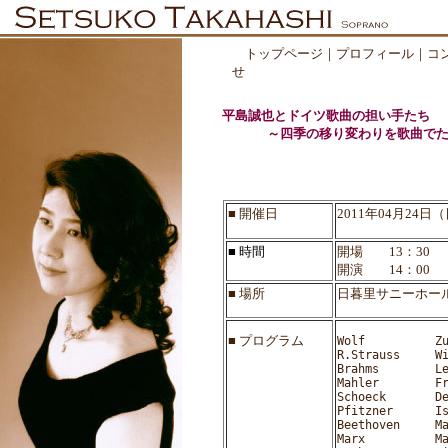
トップページ
｜
プロフィール
｜
コ
せ
平島誠也とドイツ歌曲の担い手たち
    　～四季の移り変わりを歌曲で
■ 開催日
2011年04月24日
■ 時間
開場 13：30
開演 14：00
■ 場所
日暮里サニーホー
■ プログラム
Wolf          Z
R.Strauss     W
Brahms        L
Mahler        F
Schoeck       D
Pfitzner      I
Beethoven     M
Marx          M